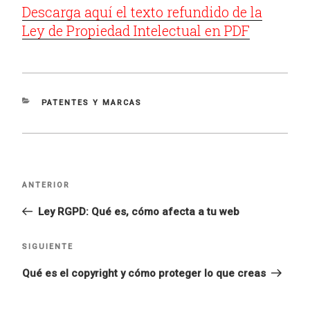
Descarga aquí el texto refundido de la
Ley de Propiedad Intelectual en PDF
CATEGORÍAS
PATENTES Y MARCAS
Navegación
ANTERIOR
Entrada
de
entradas
anterior:
Ley RGPD: Qué es, cómo afecta a tu web
SIGUIENTE
Siguiente
entrada
Qué es el copyright y cómo proteger lo que creas