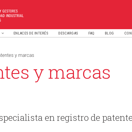
ENLACES DE INTERÉS
DESCARGAS
FAQ
BLOG
CON
PROPIEDAD INTELECTUAL
tentes y marcas
PATENTES Y MARCAS
ntes y marcas
NOMBRES DE DOMINIO
pecialista en registro de patent