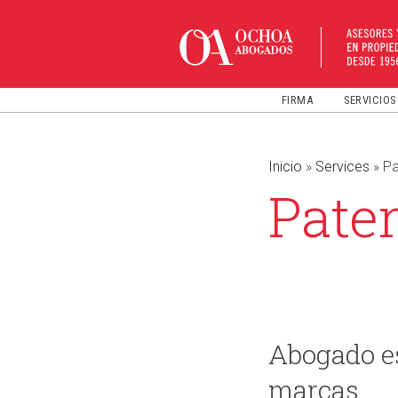
Ir
al
contenido
FIRMA
SERVICIOS
Inicio
»
Services
»
Pa
Pate
Abogado es
marcas