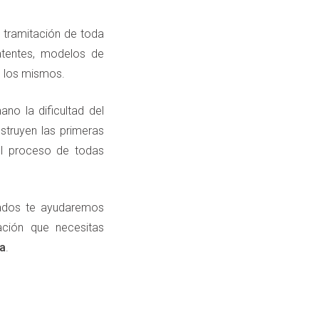
 tramitación de toda
patentes, modelos de
de los mismos.
o la dificultad del
truyen las primeras
 el proceso de todas
ados te ayudaremos
ación que necesitas
ea
.