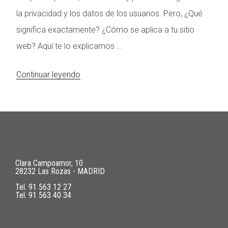
la privacidad y los datos de los usuarios. Pero, ¿Qué
significa exactamente? ¿Cómo se aplica a tu sitio
web? Aquí te lo explicamos …
«Ley
Continuar leyendo
RGPD:
Qué
es,
cómo
afecta
Clara Campoamor, 10
28232 Las Rozas - MADRID
a
Tel.
91 563 12 27
tu
Tel.
91 563 40 34
web»