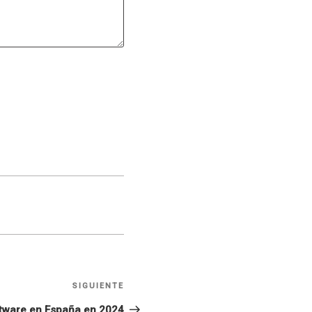
SIGUIENTE
Siguiente
entrada
tware en España en 2024