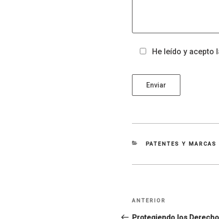
He leído y acepto 
CATEGORÍAS
PATENTES Y MARCAS
Navegación
Entrada
ANTERIOR
de
anterior:
Protegiendo los Derecho