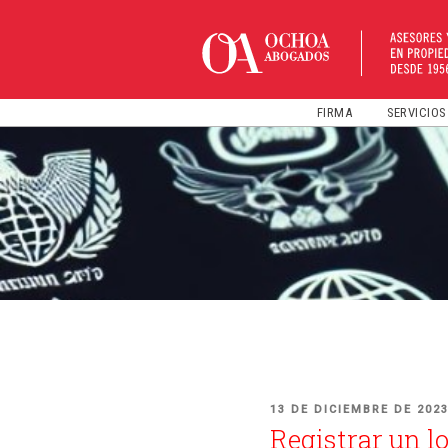
Ir
al
contenido
FIRMA
SERVICIOS
PUBLICADO
13 DE DICIEMBRE DE 202
EN
Registrar un l