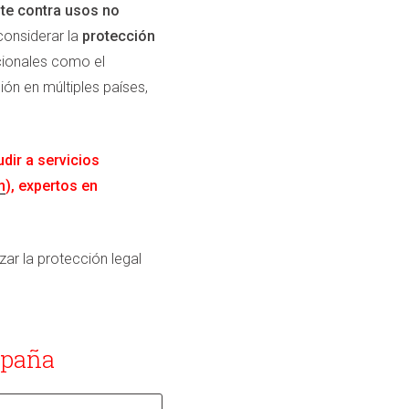
nte contra usos no
considerar la
protección
acionales como el
ón en múltiples países,
dir a servicios
m
), expertos en
ar la protección legal
spaña